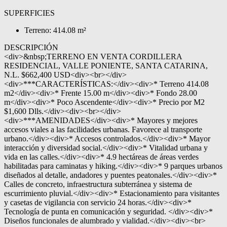
SUPERFICIES
Terreno: 414.08 m²
DESCRIPCIÓN
<div>&nbsp;TERRENO EN VENTA CORDILLERA
RESIDENCIAL, VALLE PONIENTE, SANTA CATARINA,
N.L. $662,400 USD<div><br></div>
<div>***CARACTERÍSTICAS:</div><div>* Terreno 414.08
m2</div><div>* Frente 15.00 m</div><div>* Fondo 28.00
m</div><div>* Poco Ascendente</div><div>* Precio por M2
$1,600 Dlls.</div><div><br></div>
<div>***AMENIDADES</div><div>* Mayores y mejores
accesos viales a las facilidades urbanas. Favorece al transporte
urbano.</div><div>* Accesos controlados.</div><div>* Mayor
interacción y diversidad social.</div><div>* Vitalidad urbana y
vida en las calles.</div><div>* 4.9 hectáreas de áreas verdes
habilitadas para caminatas y hiking.</div><div>* 9 parques urbanos
diseñados al detalle, andadores y puentes peatonales.</div><div>*
Calles de concreto, infraestructura subterránea y sistema de
escurrimiento pluvial.</div><div>* Estacionamiento para visitantes
y casetas de vigilancia con servicio 24 horas.</div><div>*
Tecnología de punta en comunicación y seguridad. </div><div>*
Diseños funcionales de alumbrado y vialidad.</div><div><br>