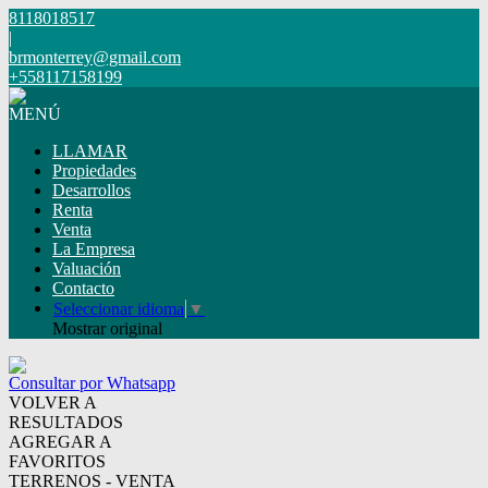
8118018517
|
brmonterrey@gmail.com
+558117158199
MENÚ
LLAMAR
Propiedades
Desarrollos
Renta
Venta
La Empresa
Valuación
Contacto
Seleccionar idioma
▼
Mostrar original
Consultar por Whatsapp
VOLVER A
RESULTADOS
AGREGAR A
FAVORITOS
TERRENOS - VENTA