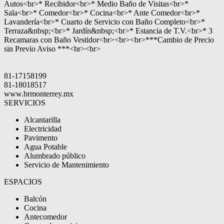
Autos<br>* Recibidor<br>* Medio Baño de Visitas<br>*
Sala<br>* Comedor<br>* Cocina<br>* Ante Comedor<br>*
Lavandería<br>* Cuarto de Servicio con Baño Completo<br>*
Terraza&nbsp;<br>* Jardín&nbsp;<br>* Estancia de T.V.<br>* 3
Recamaras con Baño Vestidor<br><br><br>***Cambio de Precio
sin Previo Aviso ***<br><br>
81-17158199
81-18018517
www.brmonterrey.mx
SERVICIOS
Alcantarilla
Electricidad
Pavimento
Agua Potable
Alumbrado público
Servicio de Mantenimiento
ESPACIOS
Balcón
Cocina
Antecomedor