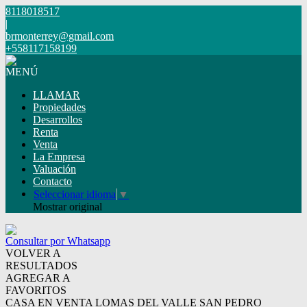
8118018517
|
brmonterrey@gmail.com
+558117158199
MENÚ
LLAMAR
Propiedades
Desarrollos
Renta
Venta
La Empresa
Valuación
Contacto
Seleccionar idioma
▼
Mostrar original
Consultar por Whatsapp
VOLVER A
RESULTADOS
AGREGAR A
FAVORITOS
CASA EN VENTA LOMAS DEL VALLE SAN PEDRO