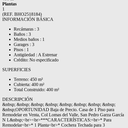
Plantas
1
(REF. BHO2518184)
INFORMACIÓN BÁSICA
Recámaras : 3
Baños : 3
Medios baños : 1
Garages : 3
Pisos : 1
Antigüedad : A Estrenar
Crédito: No especificado
SUPERFICIES
Terreno: 450 m²
Cubierta: 400 m²
Total Construido: 400 m²
DESCRIPCIÓN
&nbsp; &nbsp; &nbsp; &nbsp; &nbsp; &nbsp; &nbsp; &nbsp;
&nbsp;OPORTUNIDAD Baja de Precio. Casa de 1 Piso para
Remodelar en Venta, Col Lomas del Valle, San Pedro Garza García
N L&nbsp;<br><br>***CARACTERÍSTICAS:<br>* Para
Remodelar<br>* 1 Planta<br>* Cochera Techada para 3