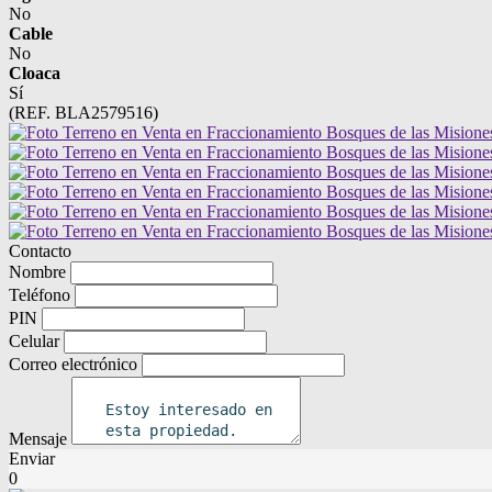
No
Cable
No
Cloaca
Sí
(REF. BLA2579516)
Contacto
Nombre
Teléfono
PIN
Celular
Correo electrónico
Mensaje
Enviar
0