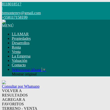
8118018517
|
brmonterrey@gmail.com
+558117158199
MENÚ
LLAMAR
Propiedades
Desarrollos
Renta
Venta
La Empresa
Valuación
Contacto
Seleccionar idioma
▼
Mostrar original
Consultar por Whatsapp
VOLVER A
RESULTADOS
AGREGAR A
FAVORITOS
TERRENO - VENTA