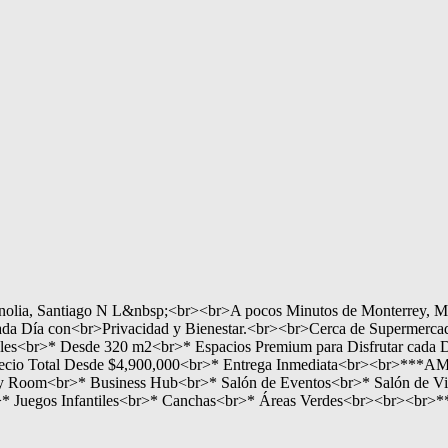
gnolia, Santiago N L&nbsp;<br><br>A pocos Minutos de Monterrey, 
cada Día con<br>Privacidad y Bienestar.<br><br>Cerca de Supermercad
<br>* Desde 320 m2<br>* Espacios Premium para Disfrutar cad
recio Total Desde $4,900,000<br>* Entrega Inmediata<br><br>***
Room<br>* Business Hub<br>* Salón de Eventos<br>* Salón de Vis
>* Juegos Infantiles<br>* Canchas<br>* Áreas Verdes<br><br><br>*