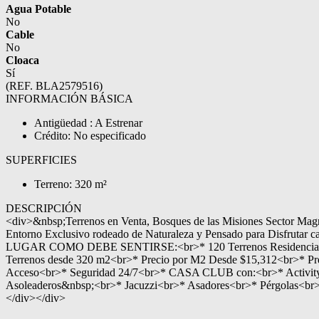
Agua Potable
No
Cable
No
Cloaca
Sí
(REF. BLA2579516)
INFORMACIÓN BÁSICA
Antigüedad : A Estrenar
Crédito: No especificado
SUPERFICIES
Terreno: 320 m²
DESCRIPCIÓN
<div>&nbsp;Terrenos en Venta, Bosques de las Misiones Sector Ma
Entorno Exclusivo rodeado de Naturaleza y Pensado para Disfrutar 
LUGAR COMO DEBE SENTIRSE:<br>* 120 Terrenos Residenciales
Terrenos desde 320 m2<br>* Precio por M2 Desde $15,312<br>* P
Acceso<br>* Seguridad 24/7<br>* CASA CLUB con:<br>* Activity 
Asoleaderos&nbsp;<br>* Jacuzzi<br>* Asadores<br>* Pérgolas<br
</div></div>