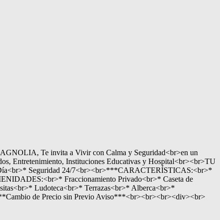
MAGNOLIA, Te invita a Vivir con Calma y Seguridad<br>en un
os, Entretenimiento, Instituciones Educativas y Hospital<br><br>TU
a Día<br>* Seguridad 24/7<br><br>***CARACTERÍSTICAS:<br>*
AMENIDADES:<br>* Fraccionamiento Privado<br>* Caseta de
itas<br>* Ludoteca<br>* Terrazas<br>* Alberca<br>*
**Cambio de Precio sin Previo Aviso***<br><br><br><div><br>