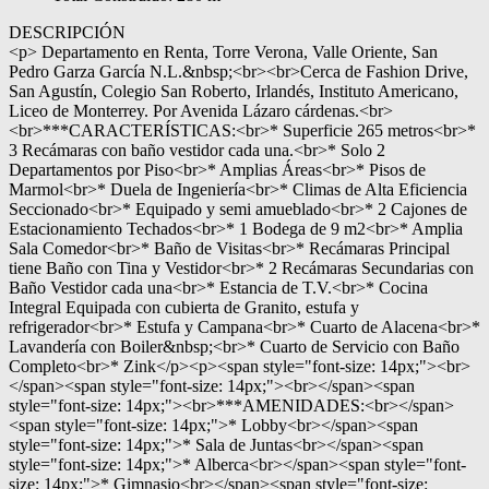
DESCRIPCIÓN
<p> Departamento en Renta, Torre Verona, Valle Oriente, San
Pedro Garza García N.L.&nbsp;<br><br>Cerca de Fashion Drive,
San Agustín, Colegio San Roberto, Irlandés, Instituto Americano,
Liceo de Monterrey. Por Avenida Lázaro cárdenas.<br>
<br>***CARACTERÍSTICAS:<br>* Superficie 265 metros<br>*
3 Recámaras con baño vestidor cada una.<br>* Solo 2
Departamentos por Piso<br>* Amplias Áreas<br>* Pisos de
Marmol<br>* Duela de Ingeniería<br>* Climas de Alta Eficiencia
Seccionado<br>* Equipado y semi amueblado<br>* 2 Cajones de
Estacionamiento Techados<br>* 1 Bodega de 9 m2<br>* Amplia
Sala Comedor<br>* Baño de Visitas<br>* Recámaras Principal
tiene Baño con Tina y Vestidor<br>* 2 Recámaras Secundarias con
Baño Vestidor cada una<br>* Estancia de T.V.<br>* Cocina
Integral Equipada con cubierta de Granito, estufa y
refrigerador<br>* Estufa y Campana<br>* Cuarto de Alacena<br>*
Lavandería con Boiler&nbsp;<br>* Cuarto de Servicio con Baño
Completo<br>* Zink</p><p><span style="font-size: 14px;"><br>
</span><span style="font-size: 14px;"><br></span><span
style="font-size: 14px;"><br>***AMENIDADES:<br></span>
<span style="font-size: 14px;">* Lobby<br></span><span
style="font-size: 14px;">* Sala de Juntas<br></span><span
style="font-size: 14px;">* Alberca<br></span><span style="font-
size: 14px;">* Gimnasio<br></span><span style="font-size: