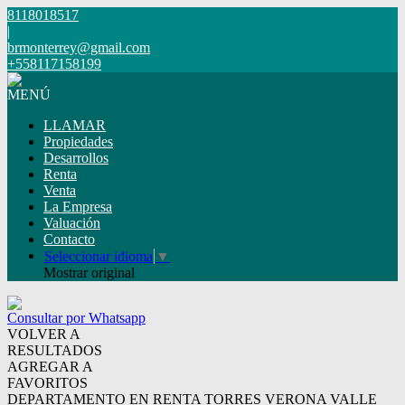
8118018517
|
brmonterrey@gmail.com
+558117158199
MENÚ
LLAMAR
Propiedades
Desarrollos
Renta
Venta
La Empresa
Valuación
Contacto
Seleccionar idioma
▼
Mostrar original
Consultar por Whatsapp
VOLVER A
RESULTADOS
AGREGAR A
FAVORITOS
DEPARTAMENTO EN RENTA TORRES VERONA VALLE