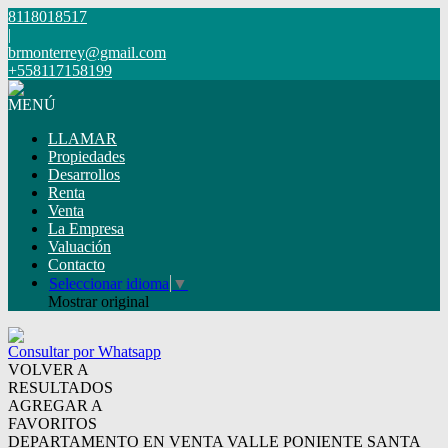
8118018517
|
brmonterrey@gmail.com
+558117158199
MENÚ
LLAMAR
Propiedades
Desarrollos
Renta
Venta
La Empresa
Valuación
Contacto
Seleccionar idioma
▼
Mostrar original
Consultar por Whatsapp
VOLVER A
RESULTADOS
AGREGAR A
FAVORITOS
DEPARTAMENTO EN VENTA VALLE PONIENTE SANTA