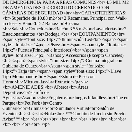
DE EMERGENCIA PARA ÁREAS COMUNES<br>4.5 MIL M2
DE AMENIDADES<br>CIRCUITO CERRADO CON
CÁMARAS DE SEGURIDAD<br><br>CARACTERÍSTICAS:
<br>Superficie de 10.88 m2<br>2 Recamaras, Principal con Walk-
in closet y Baño<br>2 Baños<br>Cocina
<br>Sala<br>Comedor<br>Balcón 3.55 m2<br>Lavandería<br>2
Estacionamientos <br>Bodega <br><br>EQUIPAMIENTO:<br>
<span style="font-size: 14px;">Iluminación Led<br></span><span
style="font-size: 14px;">Pisos<br></span><span style="font-size:
14px;">Puertas(Principal e Interiores)<br></span><span
style="font-size: 14px;">Baños y Accesorios (Excepto Canceles)
<br></span><span style="font-size: 14px;">Cocina Integral con
Cubierta de Cuarzo<br></span><span style="font-size:
14px;">Tarja<br></span><span style="font-size: 14px;">Llave
Tipo Monomando<br></span>Estufa de Piso con
Horno<br>Microondas<br>Extractor</p><p>
<br>AMENIDADES:<br>Alberca<br>Áreas
Deportivas<br>Jardín de
Agua<br>Asadores<br>Fogatero<br>Juegos Infantiles<br>Cine en
Parque<br>Pet Park<br>Centro
Culinario<br>Gimnasio<br>Simulador Virtual<br>Salón de
Eventos<br><br><br>Nota:<br> ***Cambio de Precio sin Previo
Aviso***<br> <br><br><br> <br><br> <br> <br><br> <br><br>
<br><br> <br><br> </p>