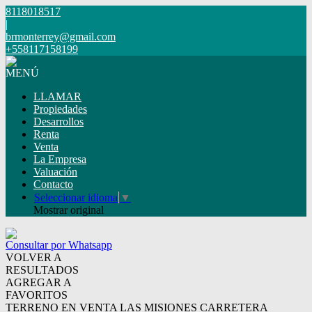
8118018517
|
brmonterrey@gmail.com
+558117158199
MENÚ
LLAMAR
Propiedades
Desarrollos
Renta
Venta
La Empresa
Valuación
Contacto
Seleccionar idioma
▼
Mostrar original
Consultar por Whatsapp
VOLVER A
RESULTADOS
AGREGAR A
FAVORITOS
TERRENO EN VENTA LAS MISIONES CARRETERA