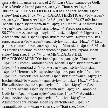
caseta de vigilancia, seguridad 24/7, Casa Club, Campo de Golf,
Áreas Verdes.<br></span><span style="font-size: 14px;">
<br>**EXCELENTE OPORTUNIDAD**<br></span><span
style="font-size: 14px;"><br>CARACTERÍSTICAS:<br></span>
<span style="font-size: 14px;">* Superficie: 2,064.07 m2<br>
</span><span style="font-size: 14px;">* Frente: 14.72 metros<br>
</span><span style="font-size: 14px;">* Precio por metro:
$6,700<br></span><span style="font-size: 14px;">* Ligero nivel
Ascendente<br></span><span style="font-size: 14px;">* Vistas
espectaculares<br></span><span style="font-size: 14px;">* Listo
para escriturar<br></span><span style="font-size: 14px;">* Más de
200 metros adicionales por derecho de paso.<br></span><span
style="font-size: 14px;"><br>AMENIDADES DEL
FRACCIONAMIENTO:<br></span><span style="font-size:
14px;">* Acceso Controlado<br></span><span style="font-size:
14px;">* Seguridad 24/7<br></span><span style="font-size:
14px;">* Hermosos Paisajes<br></span><span style="font-size:
14px;">* Privacida<br></span><span style="font-size: 14px;">*
Exclusividad<br></span><span style="font-size: 14px;">* Gran
Plusvalía<br></span><span style="font-size: 14px;">* Casa
Club<br></span><span style="font-size: 14px;">* Campo de
Golf<br></span><span style="font-size: 14px;">* Avenidas
Amplias<br></span><span style="font-size: 14px;">*
Alumbrado<br></span><span style="font-size: 14px;">*
Tranquilidad<br></span><span style="font-size: 14px;">