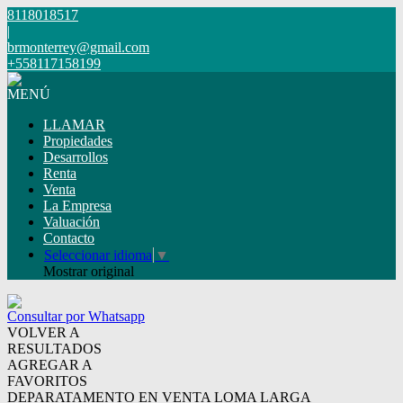
8118018517
|
brmonterrey@gmail.com
+558117158199
MENÚ
LLAMAR
Propiedades
Desarrollos
Renta
Venta
La Empresa
Valuación
Contacto
Seleccionar idioma
▼
Mostrar original
Consultar por Whatsapp
VOLVER A
RESULTADOS
AGREGAR A
FAVORITOS
DEPARATAMENTO EN VENTA LOMA LARGA