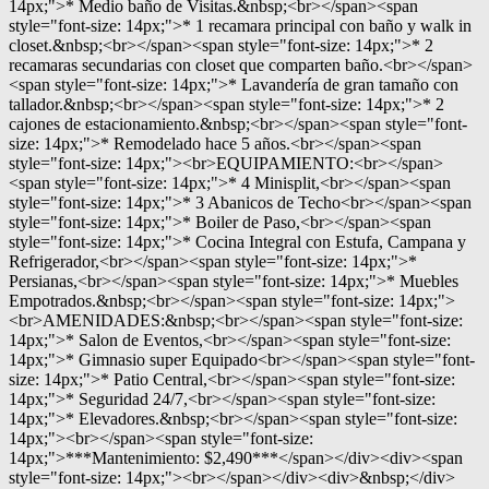
14px;">* Medio baño de Visitas.&nbsp;<br></span><span
style="font-size: 14px;">* 1 recamara principal con baño y walk in
closet.&nbsp;<br></span><span style="font-size: 14px;">* 2
recamaras secundarias con closet que comparten baño.<br></span>
<span style="font-size: 14px;">* Lavandería de gran tamaño con
tallador.&nbsp;<br></span><span style="font-size: 14px;">* 2
cajones de estacionamiento.&nbsp;<br></span><span style="font-
size: 14px;">* Remodelado hace 5 años.<br></span><span
style="font-size: 14px;"><br>EQUIPAMIENTO:<br></span>
<span style="font-size: 14px;">* 4 Minisplit,<br></span><span
style="font-size: 14px;">* 3 Abanicos de Techo<br></span><span
style="font-size: 14px;">* Boiler de Paso,<br></span><span
style="font-size: 14px;">* Cocina Integral con Estufa, Campana y
Refrigerador,<br></span><span style="font-size: 14px;">*
Persianas,<br></span><span style="font-size: 14px;">* Muebles
Empotrados.&nbsp;<br></span><span style="font-size: 14px;">
<br>AMENIDADES:&nbsp;<br></span><span style="font-size:
14px;">* Salon de Eventos,<br></span><span style="font-size:
14px;">* Gimnasio super Equipado<br></span><span style="font-
size: 14px;">* Patio Central,<br></span><span style="font-size:
14px;">* Seguridad 24/7,<br></span><span style="font-size:
14px;">* Elevadores.&nbsp;<br></span><span style="font-size:
14px;"><br></span><span style="font-size:
14px;">***Mantenimiento: $2,490***</span></div><div><span
style="font-size: 14px;"><br></span></div><div>&nbsp;</div>