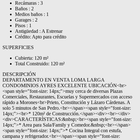
Recámaras : 3
Baños : 2
Medios baños : 1
Garages : 2
Pisos : 1
Antigüedad : A Estrenar
Crédito: Apto para crédito
SUPERFICIES
Cubierta: 120 m²
Total Construido: 120 m²
DESCRIPCIÓN
DEPARTAMENTO EN VENTA LOMA LARGA
CONDOMINIOS AYRES EXCELENTE UBICACIÓN<br>
<span style="font-size: 14px;">muy cerca de diversas Plazas
Comerciales, Restaurantes, Escuelas y Supermercados con acceso
rápido a Morones<br>Prieto, Constitución y Lázaro Cárdenas. A
solo 5 minutos de San Pedro.<br></span><span style="font-size:
14px;"><br>* 120m² de Construcción.</span><div><br></div>
<div>CARACTERÌSTICAS:&nbsp;<br><span style="font-size:
14px;">* Area para Sala/Family y Comedor.&nbsp;<br></span>
<span style="font-size: 14px;">* Cocina Integral con estufa,
campana y refrigerador.<br></span><span style="font-size: