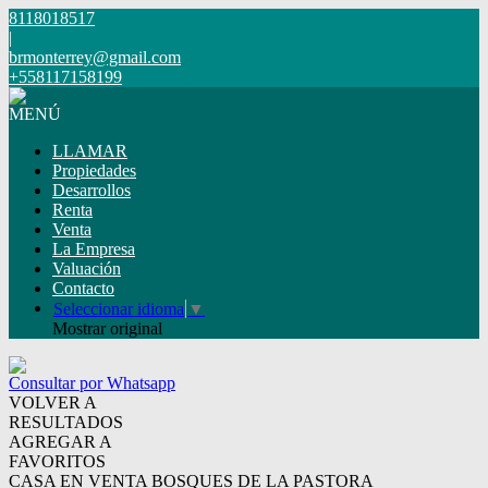
8118018517
|
brmonterrey@gmail.com
+558117158199
MENÚ
LLAMAR
Propiedades
Desarrollos
Renta
Venta
La Empresa
Valuación
Contacto
Seleccionar idioma
▼
Mostrar original
Consultar por Whatsapp
VOLVER A
RESULTADOS
AGREGAR A
FAVORITOS
CASA EN VENTA BOSQUES DE LA PASTORA