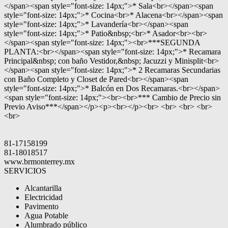
</span><span style="font-size: 14px;">* Sala<br></span><span
style="font-size: 14px;">* Cocina<br>* Alacena<br></span><span
style="font-size: 14px;">* Lavandería<br></span><span
style="font-size: 14px;">* Patio&nbsp;<br>* Asador<br><br>
</span><span style="font-size: 14px;"><br>***SEGUNDA
PLANTA:<br></span><span style="font-size: 14px;">* Recamara
Principal&nbsp; con baño Vestidor,&nbsp; Jacuzzi y Minisplit<br>
</span><span style="font-size: 14px;">* 2 Recamaras Secundarias
con Baño Completo y Closet de Pared<br></span><span
style="font-size: 14px;">* Balcón en Dos Recamaras.<br></span>
<span style="font-size: 14px;"><br><br>*** Cambio de Precio sin
Previo Aviso***</span></p><p><br></p><br> <br> <br> <br>
<br>
81-17158199
81-18018517
www.brmonterrey.mx
SERVICIOS
Alcantarilla
Electricidad
Pavimento
Agua Potable
Alumbrado público