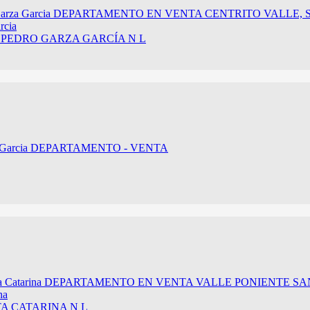
rcia
 PEDRO GARZA GARCÍA N L
na
A CATARINA N L