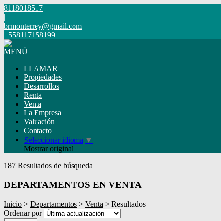
8118018517
|
brmonterrey@gmail.com
+558117158199
MENÚ
LLAMAR
Propiedades
Desarrollos
Renta
Venta
La Empresa
Valuación
Contacto
Seleccionar idioma
▼
Mostrar original
187 Resultados de búsqueda
DEPARTAMENTOS EN VENTA
Inicio
>
Departamentos
>
Venta
> Resultados
Ordenar por